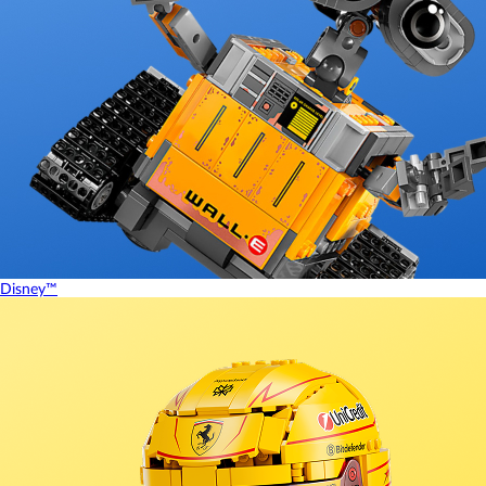
Disney™