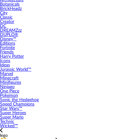
Architecture
Botanicals
BrickHeadz
City
Classic
Creator
DC
DREAMZzz
DUPLO®
Disney™
Editions
Fortnite
Friends
Harry Potter
Icons
Ideas
Jurassic World™
Marvel
Minecraft
Minifigures
Ninjago
One Piece
Pokemon
Sonic the Hedgehog
Speed Champions
Star Wars™
Super Heroes
Super Mario
Technic
Wicked™
lego