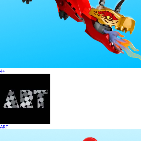
4+
ART