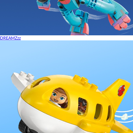
DREAMZzz