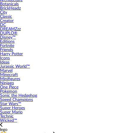
Architecture
Botanicals
BrickHeadz
City
Classic
Creator
DC
DREAMZzz
DUPLO®
Disney™
Editions
Fortnite
Friends
Harry Potter
Icons
Ideas
Jurassic World™
Marvel
Minecraft
Minifigures
Ninjago
One Piece
Pokemon
Sonic the Hedgehog
Speed Champions
Star Wars™
Super Heroes
Super Mario
Technic
Wicked™
lego