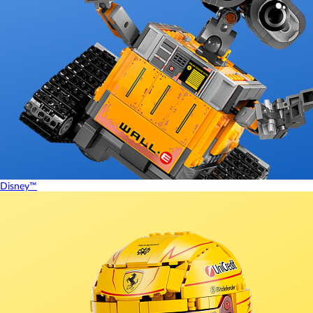
Disney™