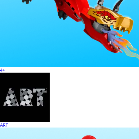
4+
ART