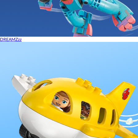
DREAMZzz