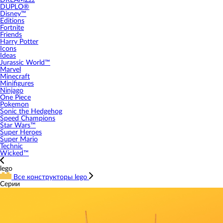
DREAMZzz
DUPLO®
Disney™
Editions
Fortnite
Friends
Harry Potter
Icons
Ideas
Jurassic World™
Marvel
Minecraft
Minifigures
Ninjago
One Piece
Pokemon
Sonic the Hedgehog
Speed Champions
Star Wars™
Super Heroes
Super Mario
Technic
Wicked™
lego
Все конструкторы lego
Серии