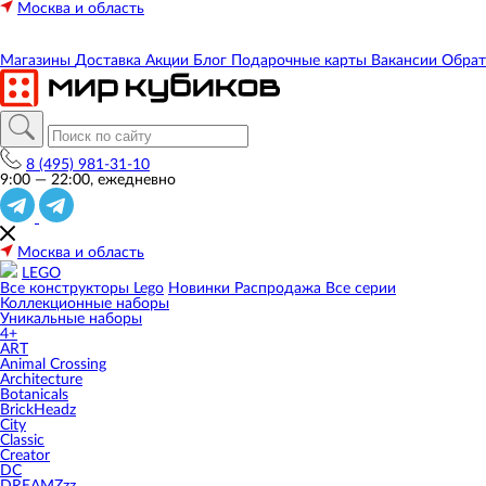
Москва и область
Магазины
Доставка
Акции
Блог
Подарочные карты
Вакансии
Обрат
8 (495) 981-31-10
9:00 — 22:00, ежедневно
Москва и область
LEGO
Все конструкторы Lego
Новинки
Распродажа
Все серии
Коллекционные наборы
Уникальные наборы
4+
ART
Animal Crossing
Architecture
Botanicals
BrickHeadz
City
Classic
Creator
DC