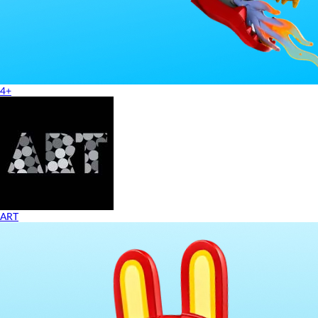
4+
ART