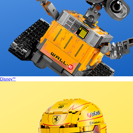
Disney™