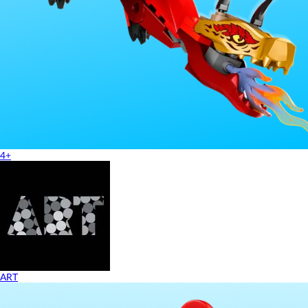
4+
ART