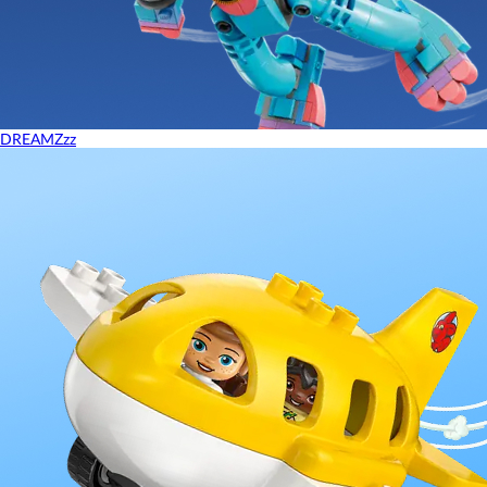
DREAMZzz