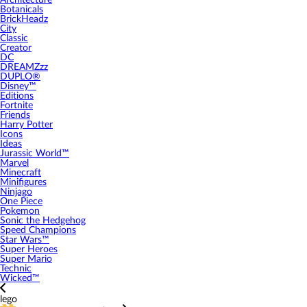
Architecture
Botanicals
BrickHeadz
City
Classic
Creator
DC
DREAMZzz
DUPLO®
Disney™
Editions
Fortnite
Friends
Harry Potter
Icons
Ideas
Jurassic World™
Marvel
Minecraft
Minifigures
Ninjago
One Piece
Pokemon
Sonic the Hedgehog
Speed Champions
Star Wars™
Super Heroes
Super Mario
Technic
Wicked™
lego