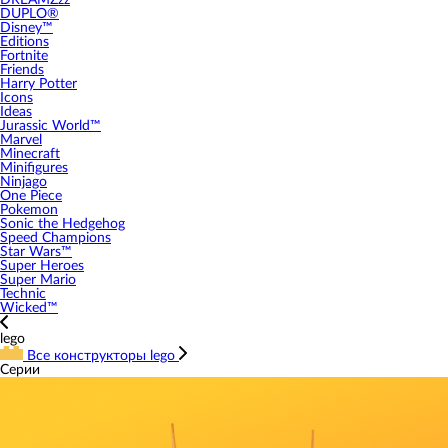
DREAMZzz
DUPLO®
Disney™
Editions
Fortnite
Friends
Harry Potter
Icons
Ideas
Jurassic World™
Marvel
Minecraft
Minifigures
Ninjago
One Piece
Pokemon
Sonic the Hedgehog
Speed Champions
Star Wars™
Super Heroes
Super Mario
Technic
Wicked™
lego
Все конструкторы lego
Серии