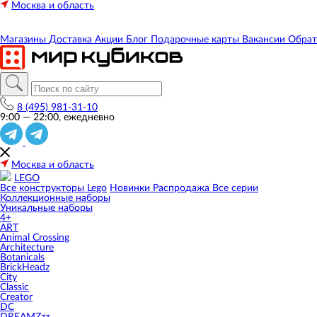
Москва и область
Магазины
Доставка
Акции
Блог
Подарочные карты
Вакансии
Обрат
8 (495) 981-31-10
9:00 — 22:00, ежедневно
Москва и область
LEGO
Все конструкторы Lego
Новинки
Распродажа
Все серии
Коллекционные наборы
Уникальные наборы
4+
ART
Animal Crossing
Architecture
Botanicals
BrickHeadz
City
Classic
Creator
DC