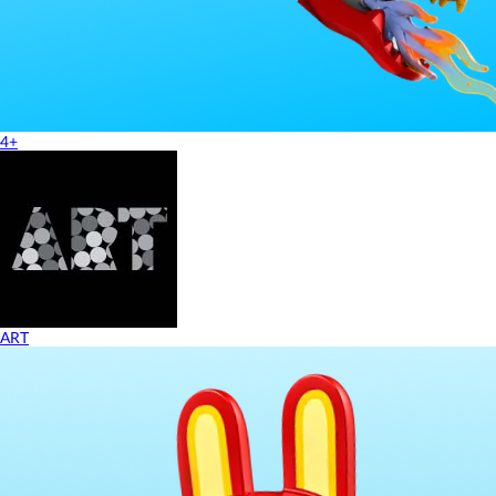
4+
ART