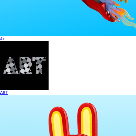
4+
ART