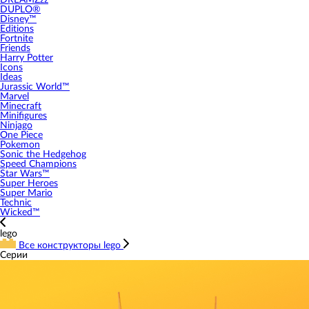
DREAMZzz
DUPLO®
Disney™
Editions
Fortnite
Friends
Harry Potter
Icons
Ideas
Jurassic World™
Marvel
Minecraft
Minifigures
Ninjago
One Piece
Pokemon
Sonic the Hedgehog
Speed Champions
Star Wars™
Super Heroes
Super Mario
Technic
Wicked™
lego
Все конструкторы lego
Серии