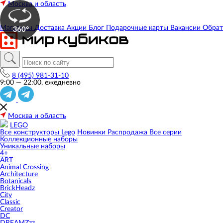
Москва и область
Магазины
Доставка
Акции
Блог
Подарочные карты
Вакансии
Обрат
8 (495) 981-31-10
9:00 — 22:00, ежедневно
Москва и область
LEGO
Все конструкторы Lego
Новинки
Распродажа
Все серии
Коллекционные наборы
Уникальные наборы
4+
ART
Animal Crossing
Architecture
Botanicals
BrickHeadz
City
Classic
Creator
DC