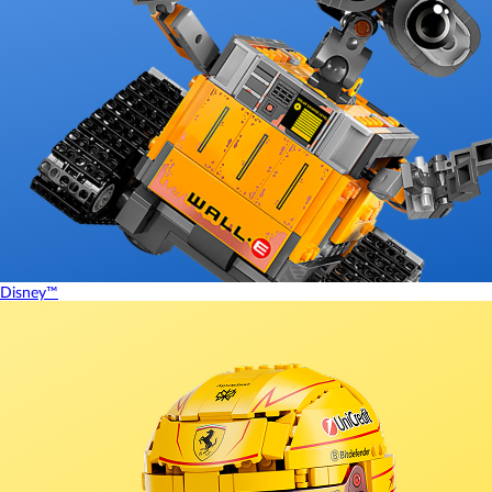
Disney™