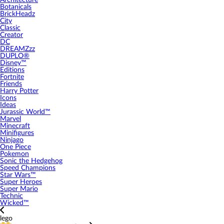
Architecture
Botanicals
BrickHeadz
City
Classic
Creator
DC
DREAMZzz
DUPLO®
Disney™
Editions
Fortnite
Friends
Harry Potter
Icons
Ideas
Jurassic World™
Marvel
Minecraft
Minifigures
Ninjago
One Piece
Pokemon
Sonic the Hedgehog
Speed Champions
Star Wars™
Super Heroes
Super Mario
Technic
Wicked™
lego