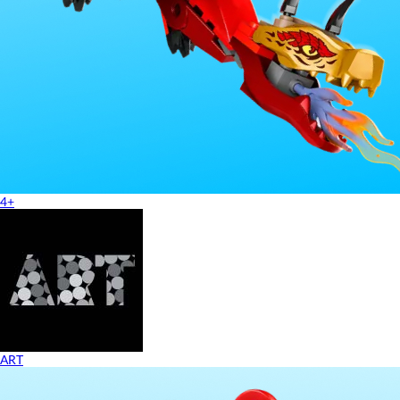
4+
ART