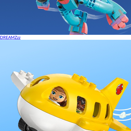
DREAMZzz