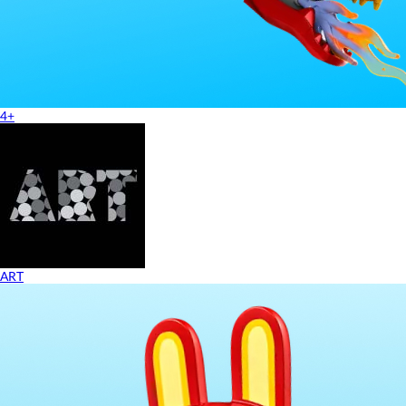
4+
ART