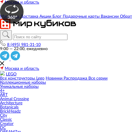
Москва и область
Магазины
Доставка
Акции
Блог
Подарочные карты
Вакансии
Обрат
8 (495) 981-31-10
9:00 — 22:00, ежедневно
Москва и область
LEGO
Все конструкторы Lego
Новинки
Распродажа
Все серии
Коллекционные наборы
Уникальные наборы
4+
ART
Animal Crossing
Architecture
Botanicals
BrickHeadz
City
Classic
Creator
DC