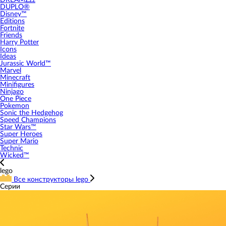
DREAMZzz
DUPLO®
Disney™
Editions
Fortnite
Friends
Harry Potter
Icons
Ideas
Jurassic World™
Marvel
Minecraft
Minifigures
Ninjago
One Piece
Pokemon
Sonic the Hedgehog
Speed Champions
Star Wars™
Super Heroes
Super Mario
Technic
Wicked™
lego
Все конструкторы lego
Серии