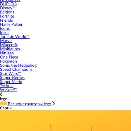
DREAMZzz
DUPLO®
Disney™
Editions
Fortnite
Friends
Harry Potter
Icons
Ideas
Jurassic World™
Marvel
Minecraft
Minifigures
Ninjago
One Piece
Pokemon
Sonic the Hedgehog
Speed Champions
Star Wars™
Super Heroes
Super Mario
Technic
Wicked™
lego
Все конструкторы lego
Серии