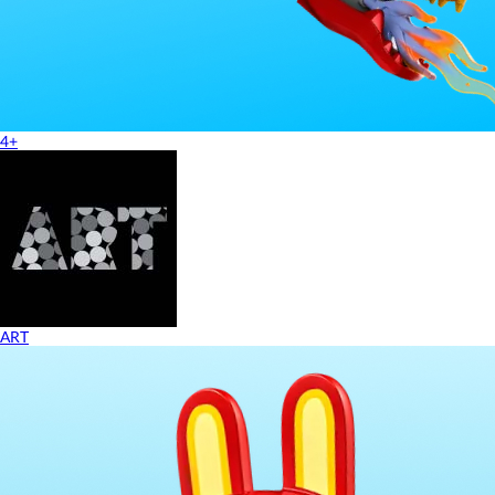
4+
ART