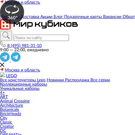
Москва и область
Магазины
Доставка
Акции
Блог
Подарочные карты
Вакансии
Обрат
8 (495) 981-31-10
9:00 — 22:00, ежедневно
Москва и область
LEGO
Все конструкторы Lego
Новинки
Распродажа
Все серии
Коллекционные наборы
Уникальные наборы
4+
ART
Animal Crossing
Architecture
Botanicals
BrickHeadz
City
Classic
Creator
DC