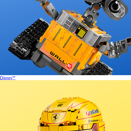
Disney™