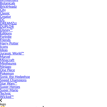
Architecture
Botanicals
BrickHeadz
City
Classic
Creator
DC
DREAMZzz
DUPLO®
Disney™
Editions
Fortnite
Friends
Harry Potter
Icons
Ideas
Jurassic World™
Marvel
Minecraft
Minifigures
Ninjago
One Piece
Pokemon
Sonic the Hedgehog
Speed Champions
Star Wars™
Super Heroes
Super Mario
Technic
Wicked™
lego