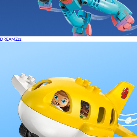
DREAMZzz