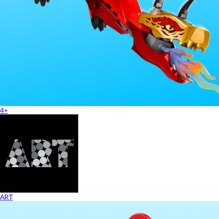
4+
ART