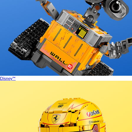
Disney™