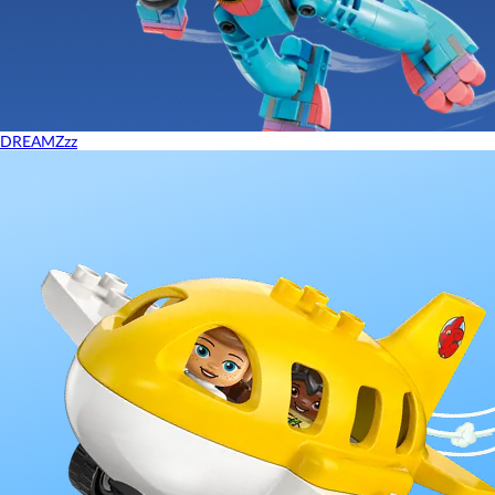
DREAMZzz