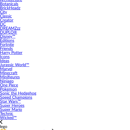
Architecture
Botanicals
BrickHeadz
City
Classic
Creator
DC
DREAMZzz
DUPLO®
Disney™
Editions
Fortnite
Friends
Harry Potter
Icons
Ideas
Jurassic World™
Marvel
Minecraft
Minifigures
Ninjago
One Piece
Pokemon
Sonic the Hedgehog
Speed Champions
Star Wars™
Super Heroes
Super Mario
Technic
Wicked™
lego