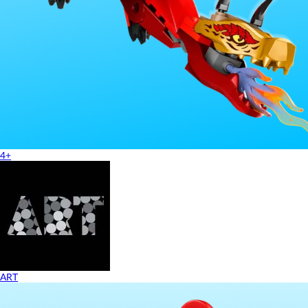
4+
ART