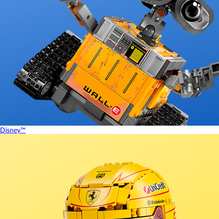
Disney™