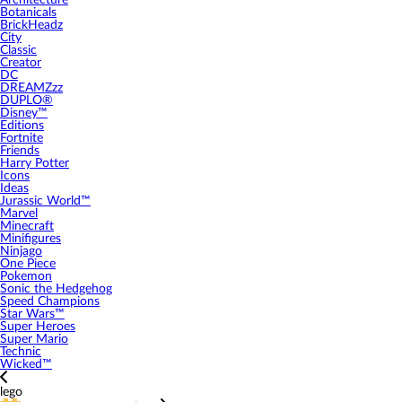
Architecture
Botanicals
BrickHeadz
City
Classic
Creator
DC
DREAMZzz
DUPLO®
Disney™
Editions
Fortnite
Friends
Harry Potter
Icons
Ideas
Jurassic World™
Marvel
Minecraft
Minifigures
Ninjago
One Piece
Pokemon
Sonic the Hedgehog
Speed Champions
Star Wars™
Super Heroes
Super Mario
Technic
Wicked™
lego