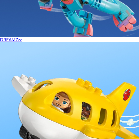
DREAMZzz