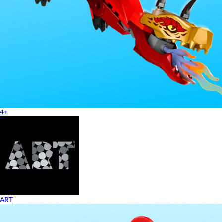
4+
ART