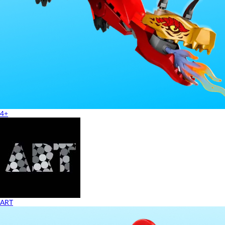
4+
ART