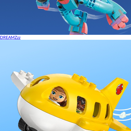
DREAMZzz