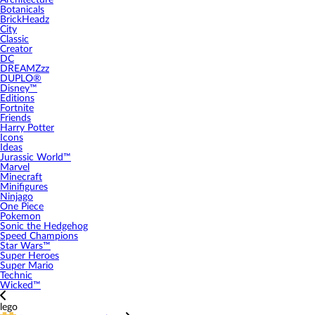
Architecture
Botanicals
BrickHeadz
City
Classic
Creator
DC
DREAMZzz
DUPLO®
Disney™
Editions
Fortnite
Friends
Harry Potter
Icons
Ideas
Jurassic World™
Marvel
Minecraft
Minifigures
Ninjago
One Piece
Pokemon
Sonic the Hedgehog
Speed Champions
Star Wars™
Super Heroes
Super Mario
Technic
Wicked™
lego