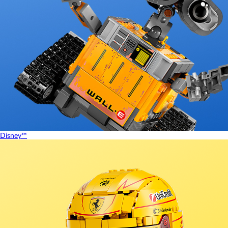
Disney™