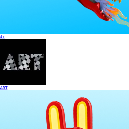
4+
ART