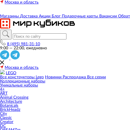
Москва и область
Магазины
Доставка
Акции
Блог
Подарочные карты
Вакансии
Обрат
8 (495) 981-31-10
9:00 — 22:00, ежедневно
Москва и область
LEGO
Все конструкторы Lego
Новинки
Распродажа
Все серии
Коллекционные наборы
Уникальные наборы
4+
ART
Animal Crossing
Architecture
Botanicals
BrickHeadz
City
Classic
Creator
DC