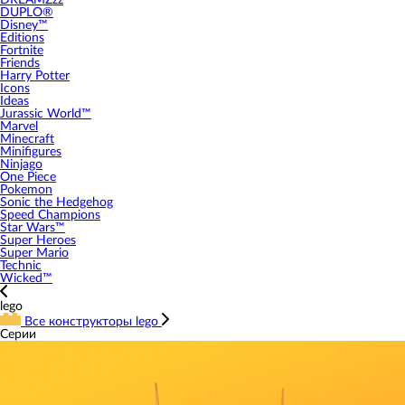
DREAMZzz
DUPLO®
Disney™
Editions
Fortnite
Friends
Harry Potter
Icons
Ideas
Jurassic World™
Marvel
Minecraft
Minifigures
Ninjago
One Piece
Pokemon
Sonic the Hedgehog
Speed Champions
Star Wars™
Super Heroes
Super Mario
Technic
Wicked™
lego
Все конструкторы lego
Серии