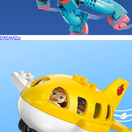
DREAMZzz