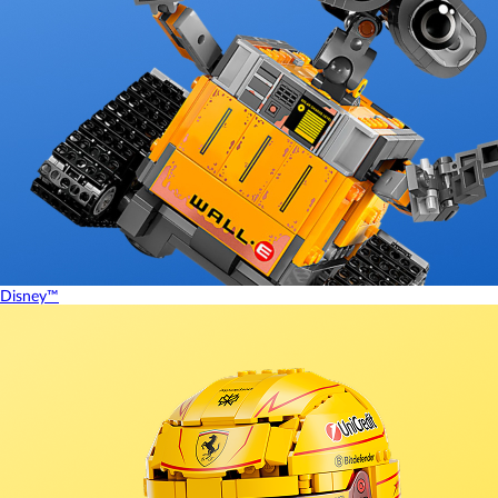
Disney™