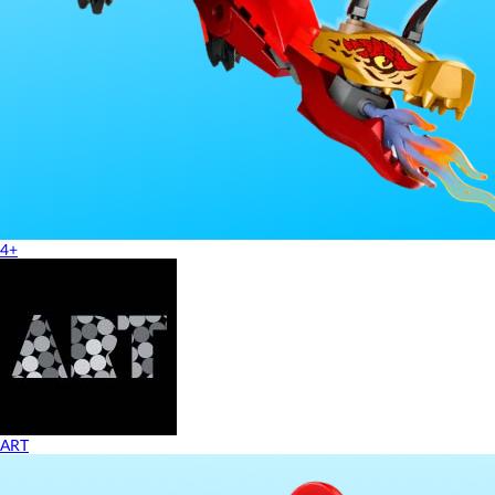
4+
ART