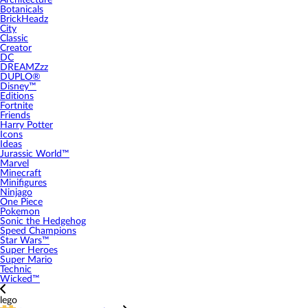
Architecture
Botanicals
BrickHeadz
City
Classic
Creator
DC
DREAMZzz
DUPLO®
Disney™
Editions
Fortnite
Friends
Harry Potter
Icons
Ideas
Jurassic World™
Marvel
Minecraft
Minifigures
Ninjago
One Piece
Pokemon
Sonic the Hedgehog
Speed Champions
Star Wars™
Super Heroes
Super Mario
Technic
Wicked™
lego