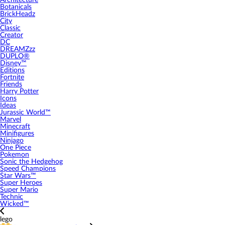
Architecture
Botanicals
BrickHeadz
City
Classic
Creator
DC
DREAMZzz
DUPLO®
Disney™
Editions
Fortnite
Friends
Harry Potter
Icons
Ideas
Jurassic World™
Marvel
Minecraft
Minifigures
Ninjago
One Piece
Pokemon
Sonic the Hedgehog
Speed Champions
Star Wars™
Super Heroes
Super Mario
Technic
Wicked™
lego