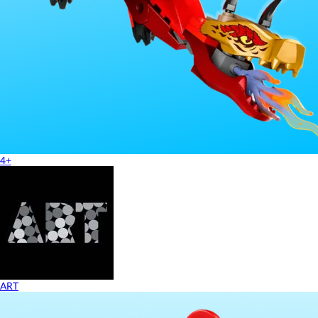
4+
ART