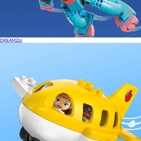
DREAMZzz