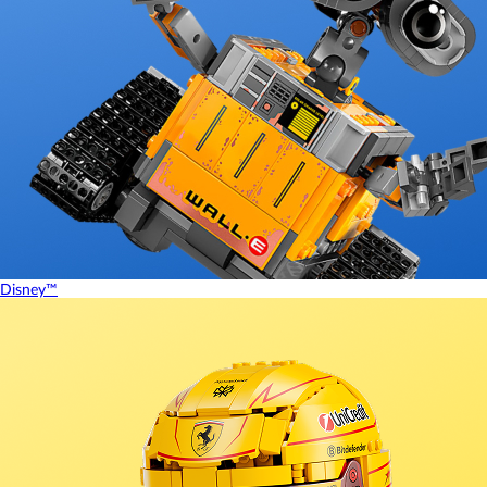
Disney™