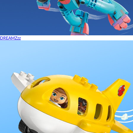
DREAMZzz