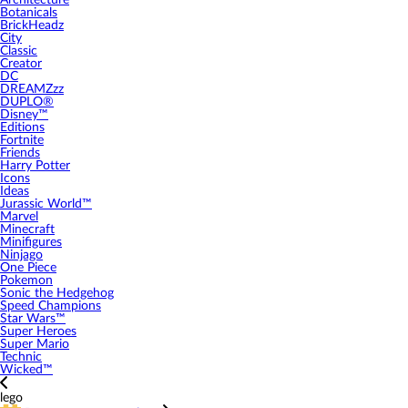
Architecture
Botanicals
BrickHeadz
City
Classic
Creator
DC
DREAMZzz
DUPLO®
Disney™
Editions
Fortnite
Friends
Harry Potter
Icons
Ideas
Jurassic World™
Marvel
Minecraft
Minifigures
Ninjago
One Piece
Pokemon
Sonic the Hedgehog
Speed Champions
Star Wars™
Super Heroes
Super Mario
Technic
Wicked™
lego