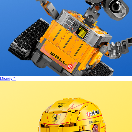
Disney™