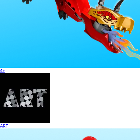
4+
ART