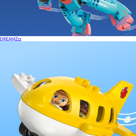
DREAMZzz