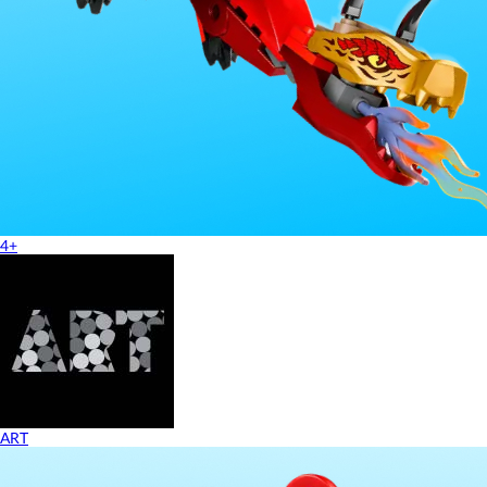
4+
ART