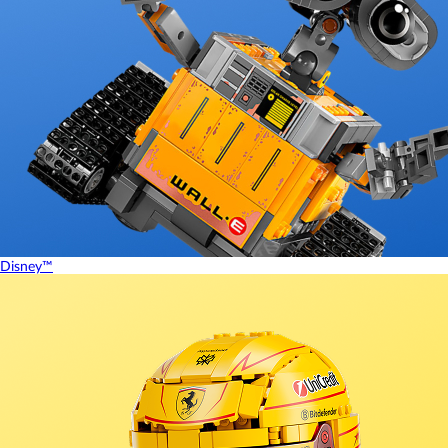
Disney™