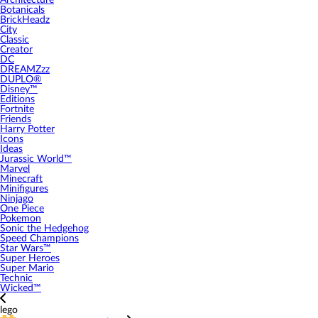
Architecture
Botanicals
BrickHeadz
City
Classic
Creator
DC
DREAMZzz
DUPLO®
Disney™
Editions
Fortnite
Friends
Harry Potter
Icons
Ideas
Jurassic World™
Marvel
Minecraft
Minifigures
Ninjago
One Piece
Pokemon
Sonic the Hedgehog
Speed Champions
Star Wars™
Super Heroes
Super Mario
Technic
Wicked™
lego