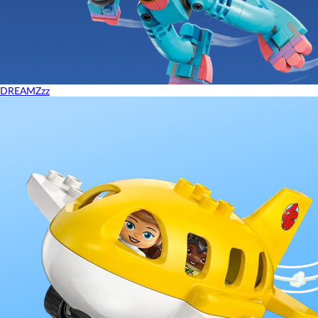
DREAMZzz