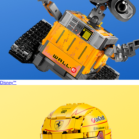
Disney™