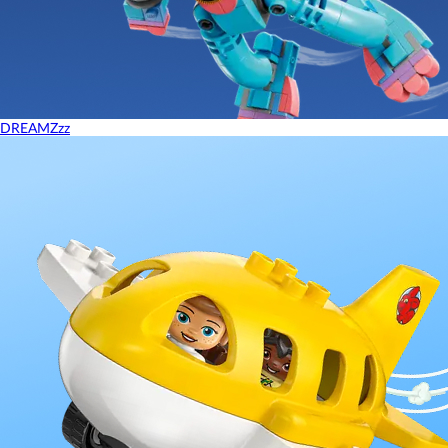
DREAMZzz