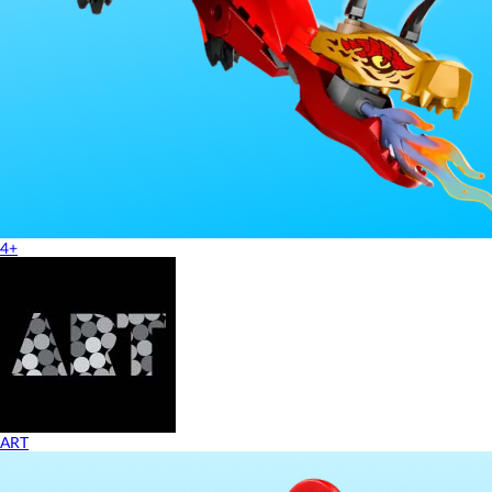
4+
ART