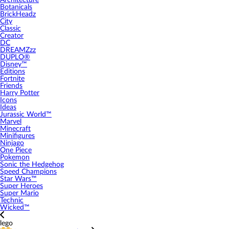
Architecture
Botanicals
BrickHeadz
City
Classic
Creator
DC
DREAMZzz
DUPLO®
Disney™
Editions
Fortnite
Friends
Harry Potter
Icons
Ideas
Jurassic World™
Marvel
Minecraft
Minifigures
Ninjago
One Piece
Pokemon
Sonic the Hedgehog
Speed Champions
Star Wars™
Super Heroes
Super Mario
Technic
Wicked™
lego