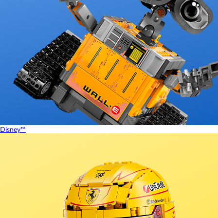
Disney™