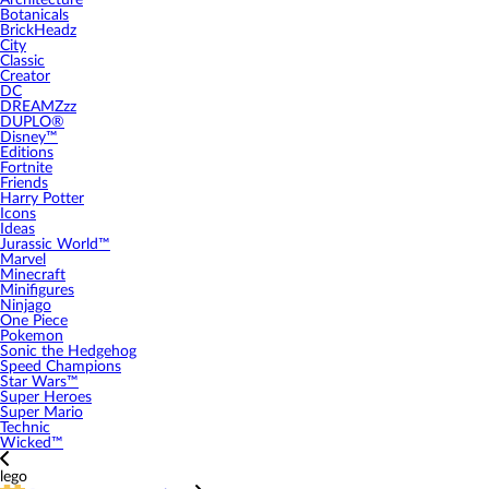
Architecture
Botanicals
BrickHeadz
City
Classic
Creator
DC
DREAMZzz
DUPLO®
Disney™
Editions
Fortnite
Friends
Harry Potter
Icons
Ideas
Jurassic World™
Marvel
Minecraft
Minifigures
Ninjago
One Piece
Pokemon
Sonic the Hedgehog
Speed Champions
Star Wars™
Super Heroes
Super Mario
Technic
Wicked™
lego