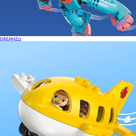
DREAMZzz