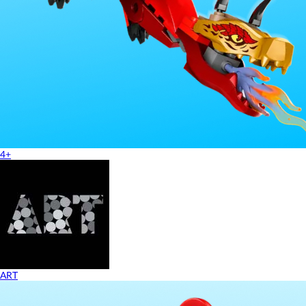
4+
ART