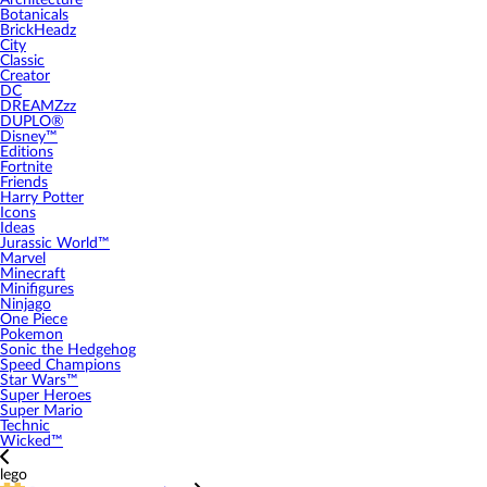
Architecture
Botanicals
BrickHeadz
City
Classic
Creator
DC
DREAMZzz
DUPLO®
Disney™
Editions
Fortnite
Friends
Harry Potter
Icons
Ideas
Jurassic World™
Marvel
Minecraft
Minifigures
Ninjago
One Piece
Pokemon
Sonic the Hedgehog
Speed Champions
Star Wars™
Super Heroes
Super Mario
Technic
Wicked™
lego