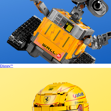
Disney™