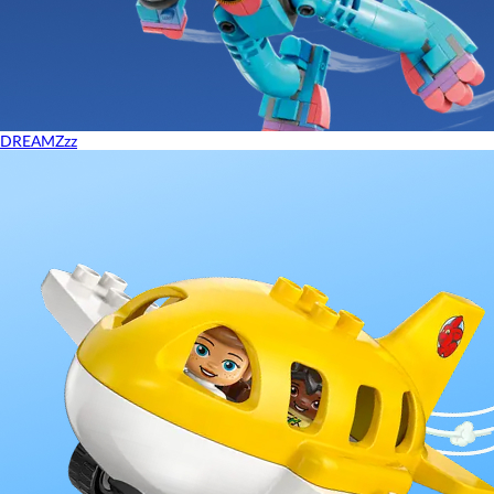
DREAMZzz