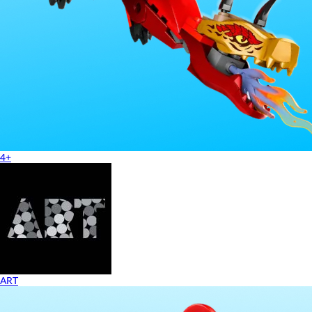
4+
ART