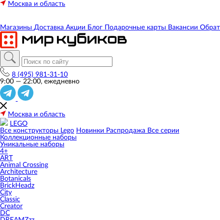
Москва и область
Магазины
Доставка
Акции
Блог
Подарочные карты
Вакансии
Обрат
8 (495) 981-31-10
9:00 — 22:00, ежедневно
Москва и область
LEGO
Все конструкторы Lego
Новинки
Распродажа
Все серии
Коллекционные наборы
Уникальные наборы
4+
ART
Animal Crossing
Architecture
Botanicals
BrickHeadz
City
Classic
Creator
DC