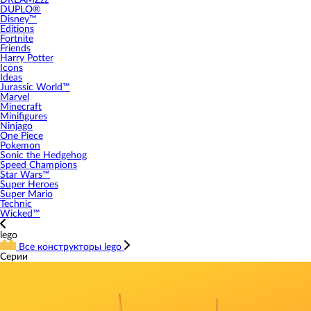
DREAMZzz
DUPLO®
Disney™
Editions
Fortnite
Friends
Harry Potter
Icons
Ideas
Jurassic World™
Marvel
Minecraft
Minifigures
Ninjago
One Piece
Pokemon
Sonic the Hedgehog
Speed Champions
Star Wars™
Super Heroes
Super Mario
Technic
Wicked™
lego
Все конструкторы lego
Серии