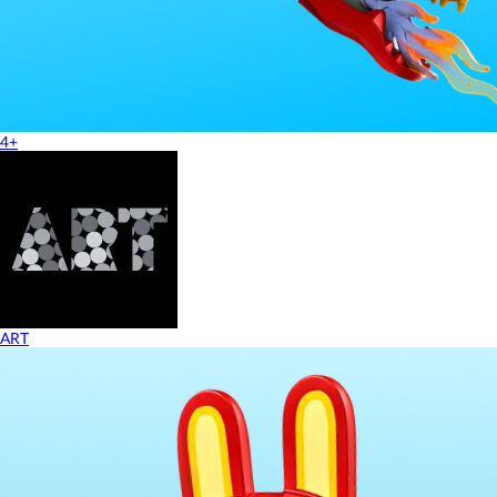
4+
ART