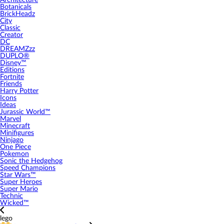
Architecture
Botanicals
BrickHeadz
City
Classic
Creator
DC
DREAMZzz
DUPLO®
Disney™
Editions
Fortnite
Friends
Harry Potter
Icons
Ideas
Jurassic World™
Marvel
Minecraft
Minifigures
Ninjago
One Piece
Pokemon
Sonic the Hedgehog
Speed Champions
Star Wars™
Super Heroes
Super Mario
Technic
Wicked™
lego