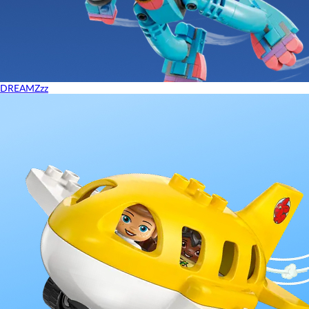
DREAMZzz