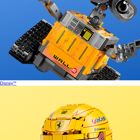
Disney™