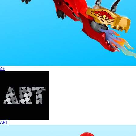
4+
ART