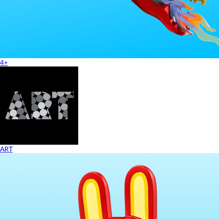
4+
ART