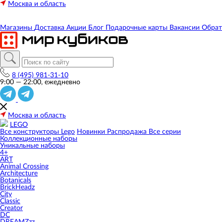
Москва и область
Магазины
Доставка
Акции
Блог
Подарочные карты
Вакансии
Обрат
8 (495) 981-31-10
9:00 — 22:00, ежедневно
Москва и область
LEGO
Все конструкторы Lego
Новинки
Распродажа
Все серии
Коллекционные наборы
Уникальные наборы
4+
ART
Animal Crossing
Architecture
Botanicals
BrickHeadz
City
Classic
Creator
DC