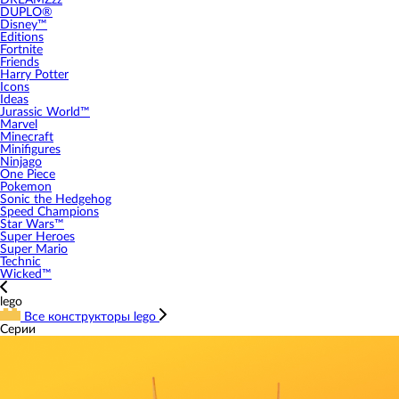
DREAMZzz
DUPLO®
Disney™
Editions
Fortnite
Friends
Harry Potter
Icons
Ideas
Jurassic World™
Marvel
Minecraft
Minifigures
Ninjago
One Piece
Pokemon
Sonic the Hedgehog
Speed Champions
Star Wars™
Super Heroes
Super Mario
Technic
Wicked™
lego
Все конструкторы lego
Серии