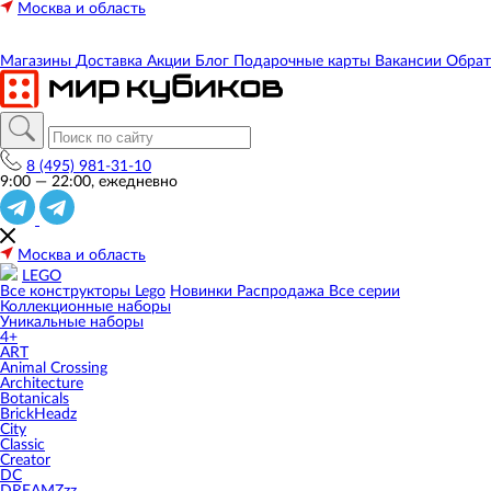
Москва и область
Магазины
Доставка
Акции
Блог
Подарочные карты
Вакансии
Обрат
8 (495) 981-31-10
9:00 — 22:00, ежедневно
Москва и область
LEGO
Все конструкторы Lego
Новинки
Распродажа
Все серии
Коллекционные наборы
Уникальные наборы
4+
ART
Animal Crossing
Architecture
Botanicals
BrickHeadz
City
Classic
Creator
DC