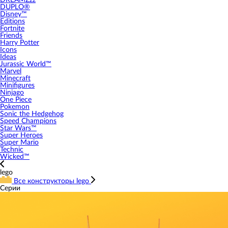
DREAMZzz
DUPLO®
Disney™
Editions
Fortnite
Friends
Harry Potter
Icons
Ideas
Jurassic World™
Marvel
Minecraft
Minifigures
Ninjago
One Piece
Pokemon
Sonic the Hedgehog
Speed Champions
Star Wars™
Super Heroes
Super Mario
Technic
Wicked™
lego
Все конструкторы lego
Серии