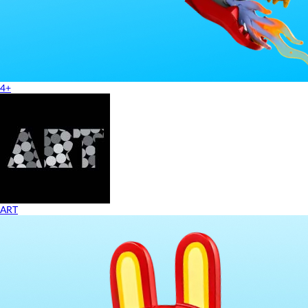
4+
ART