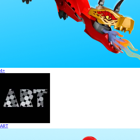
4+
ART