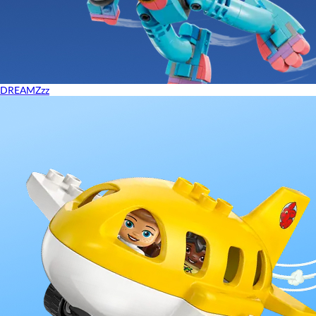
DREAMZzz