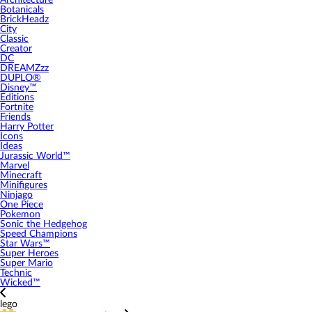
Architecture
Botanicals
BrickHeadz
City
Classic
Creator
DC
DREAMZzz
DUPLO®
Disney™
Editions
Fortnite
Friends
Harry Potter
Icons
Ideas
Jurassic World™
Marvel
Minecraft
Minifigures
Ninjago
One Piece
Pokemon
Sonic the Hedgehog
Speed Champions
Star Wars™
Super Heroes
Super Mario
Technic
Wicked™
lego