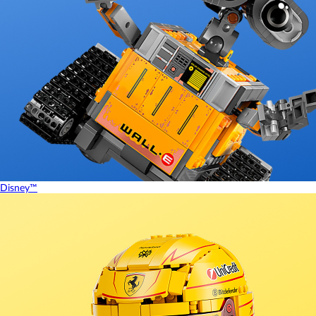
Disney™