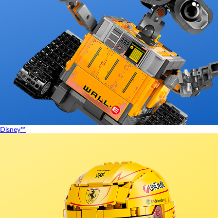
Disney™