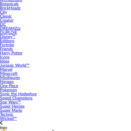
Architecture
Botanicals
BrickHeadz
City
Classic
Creator
DC
DREAMZzz
DUPLO®
Disney™
Editions
Fortnite
Friends
Harry Potter
Icons
Ideas
Jurassic World™
Marvel
Minecraft
Minifigures
Ninjago
One Piece
Pokemon
Sonic the Hedgehog
Speed Champions
Star Wars™
Super Heroes
Super Mario
Technic
Wicked™
lego