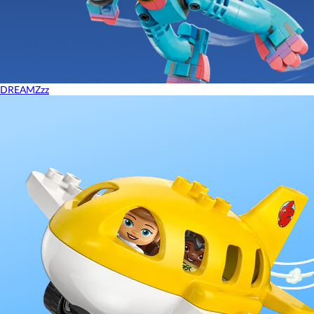
DREAMZzz