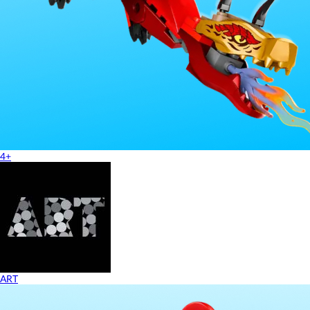
4+
ART