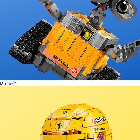
Disney™