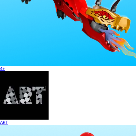
4+
ART