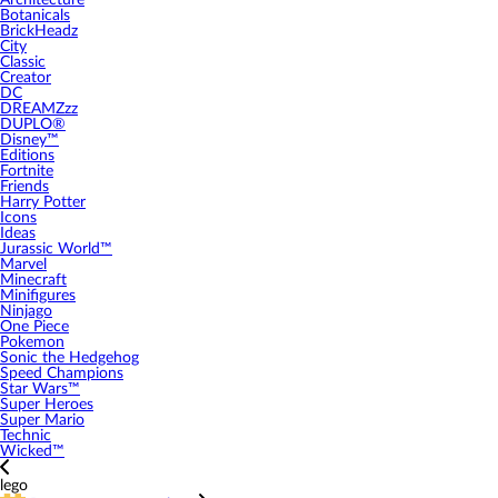
Architecture
Botanicals
BrickHeadz
City
Classic
Creator
DC
DREAMZzz
DUPLO®
Disney™
Editions
Fortnite
Friends
Harry Potter
Icons
Ideas
Jurassic World™
Marvel
Minecraft
Minifigures
Ninjago
One Piece
Pokemon
Sonic the Hedgehog
Speed Champions
Star Wars™
Super Heroes
Super Mario
Technic
Wicked™
lego