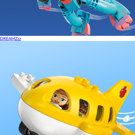
DREAMZzz