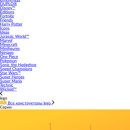
DREAMZzz
DUPLO®
Disney™
Editions
Fortnite
Friends
Harry Potter
Icons
Ideas
Jurassic World™
Marvel
Minecraft
Minifigures
Ninjago
One Piece
Pokemon
Sonic the Hedgehog
Speed Champions
Star Wars™
Super Heroes
Super Mario
Technic
Wicked™
lego
Все конструкторы lego
Серии