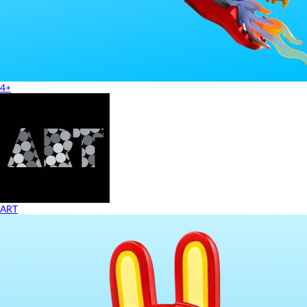
4+
ART