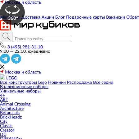
Москва и область
Магазины
Доставка
Акции
Блог
Подарочные карты
Вакансии
Обрат
8 (495) 981-31-10
9:00 — 22:00, ежедневно
Москва и область
LEGO
Все конструкторы Lego
Новинки
Распродажа
Все серии
Коллекционные наборы
Уникальные наборы
4+
ART
Animal Crossing
Architecture
Botanicals
BrickHeadz
City
Classic
Creator
DC