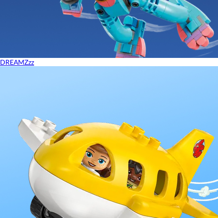
DREAMZzz