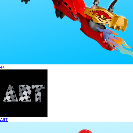
4+
ART