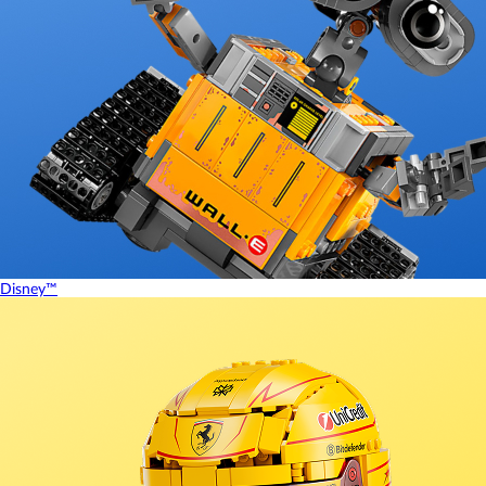
Disney™