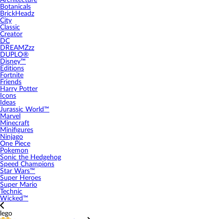
Architecture
Botanicals
BrickHeadz
City
Classic
Creator
DC
DREAMZzz
DUPLO®
Disney™
Editions
Fortnite
Friends
Harry Potter
Icons
Ideas
Jurassic World™
Marvel
Minecraft
Minifigures
Ninjago
One Piece
Pokemon
Sonic the Hedgehog
Speed Champions
Star Wars™
Super Heroes
Super Mario
Technic
Wicked™
lego