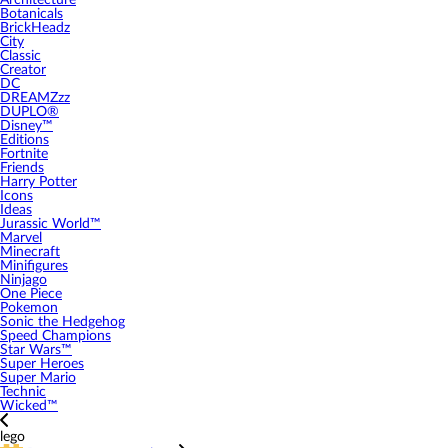
Architecture
Botanicals
BrickHeadz
City
Classic
Creator
DC
DREAMZzz
DUPLO®
Disney™
Editions
Fortnite
Friends
Harry Potter
Icons
Ideas
Jurassic World™
Marvel
Minecraft
Minifigures
Ninjago
One Piece
Pokemon
Sonic the Hedgehog
Speed Champions
Star Wars™
Super Heroes
Super Mario
Technic
Wicked™
lego