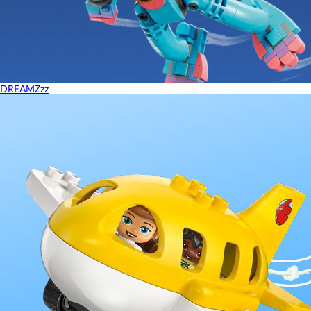
DREAMZzz