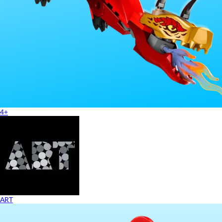
4+
ART