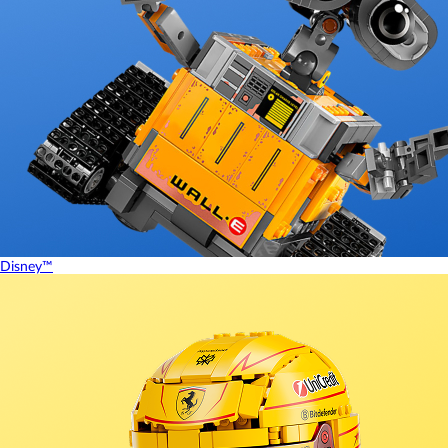
Disney™