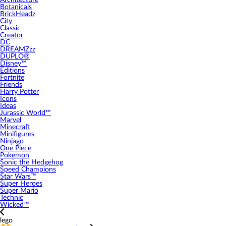
Architecture
Botanicals
BrickHeadz
City
Classic
Creator
DC
DREAMZzz
DUPLO®
Disney™
Editions
Fortnite
Friends
Harry Potter
Icons
Ideas
Jurassic World™
Marvel
Minecraft
Minifigures
Ninjago
One Piece
Pokemon
Sonic the Hedgehog
Speed Champions
Star Wars™
Super Heroes
Super Mario
Technic
Wicked™
lego