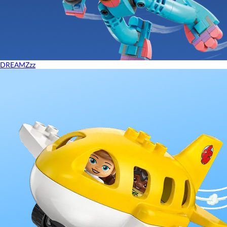
DREAMZzz