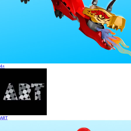
4+
ART