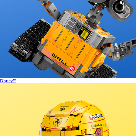
Disney™