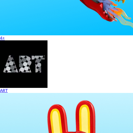
4+
ART