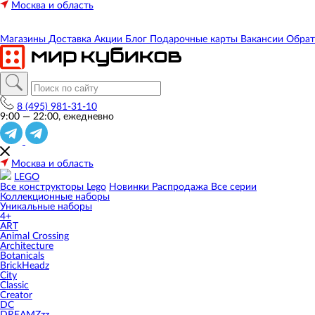
Москва и область
Магазины
Доставка
Акции
Блог
Подарочные карты
Вакансии
Обрат
8 (495) 981-31-10
9:00 — 22:00, ежедневно
Москва и область
LEGO
Все конструкторы Lego
Новинки
Распродажа
Все серии
Коллекционные наборы
Уникальные наборы
4+
ART
Animal Crossing
Architecture
Botanicals
BrickHeadz
City
Classic
Creator
DC