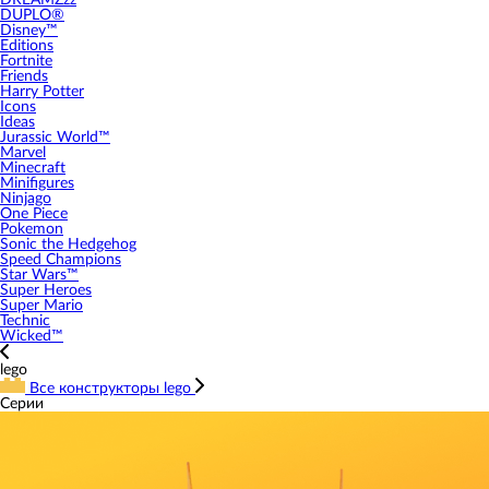
DREAMZzz
DUPLO®
Disney™
Editions
Fortnite
Friends
Harry Potter
Icons
Ideas
Jurassic World™
Marvel
Minecraft
Minifigures
Ninjago
One Piece
Pokemon
Sonic the Hedgehog
Speed Champions
Star Wars™
Super Heroes
Super Mario
Technic
Wicked™
lego
Все конструкторы lego
Серии