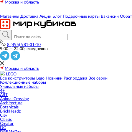
Москва и область
Магазины
Доставка
Акции
Блог
Подарочные карты
Вакансии
Обрат
8 (495) 981-31-10
9:00 — 22:00, ежедневно
Москва и область
LEGO
Все конструкторы Lego
Новинки
Распродажа
Все серии
Коллекционные наборы
Уникальные наборы
4+
ART
Animal Crossing
Architecture
Botanicals
BrickHeadz
City
Classic
Creator
DC