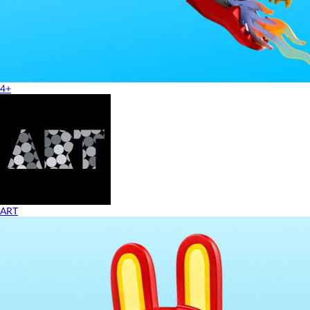
4+
ART