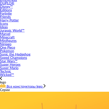
DREAMZzz
DUPLO®
Disney™
Editions
Fortnite
Friends
Harry Potter
Icons
Ideas
Jurassic World™
Marvel
Minecraft
Minifigures
Ninjago
One Piece
Pokemon
Sonic the Hedgehog
Speed Champions
Star Wars™
Super Heroes
Super Mario
Technic
Wicked™
lego
Все конструкторы lego
Серии