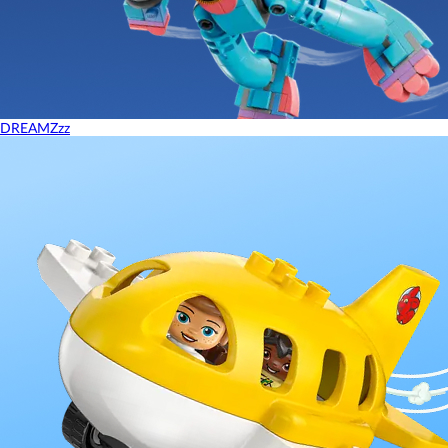
DREAMZzz