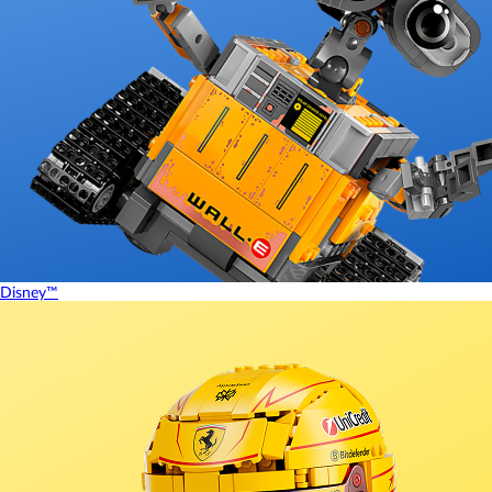
Disney™