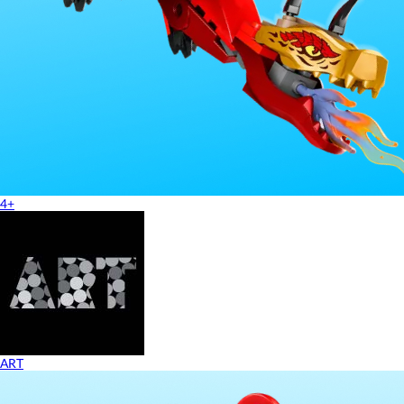
4+
ART