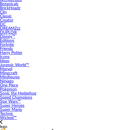
Architecture
Botanicals
BrickHeadz
City
Classic
Creator
DC
DREAMZzz
DUPLO®
Disney™
Editions
Fortnite
Friends
Harry Potter
Icons
Ideas
Jurassic World™
Marvel
Minecraft
Minifigures
Ninjago
One Piece
Pokemon
Sonic the Hedgehog
Speed Champions
Star Wars™
Super Heroes
Super Mario
Technic
Wicked™
lego