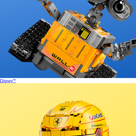
Disney™