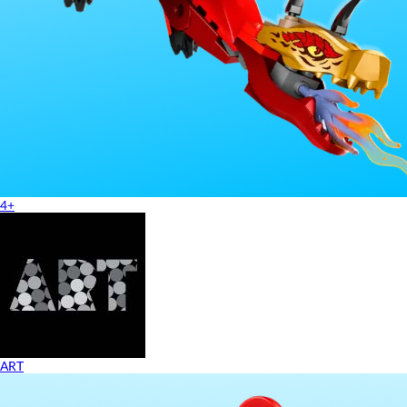
4+
ART