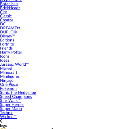
Architecture
Botanicals
BrickHeadz
City
Classic
Creator
DC
DREAMZzz
DUPLO®
Disney™
Editions
Fortnite
Friends
Harry Potter
Icons
Ideas
Jurassic World™
Marvel
Minecraft
Minifigures
Ninjago
One Piece
Pokemon
Sonic the Hedgehog
Speed Champions
Star Wars™
Super Heroes
Super Mario
Technic
Wicked™
lego