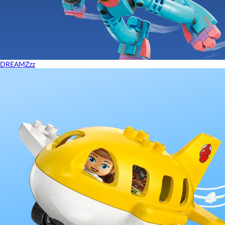
DREAMZzz