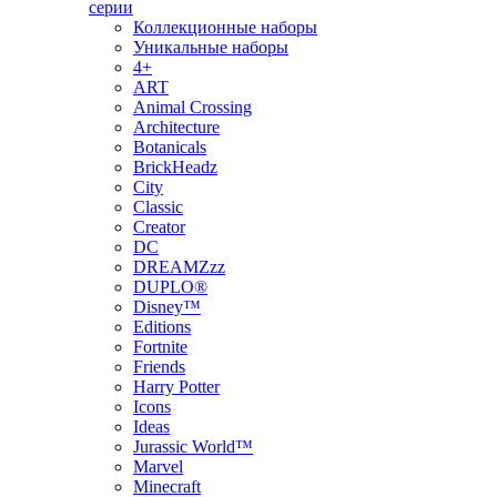
серии
Коллекционные наборы
Уникальные наборы
4+
ART
Animal Crossing
Architecture
Botanicals
BrickHeadz
City
Classic
Creator
DC
DREAMZzz
DUPLO®
Disney™
Editions
Fortnite
Friends
Harry Potter
Icons
Ideas
Jurassic World™
Marvel
Minecraft