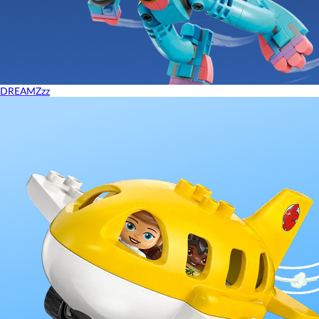
DREAMZzz