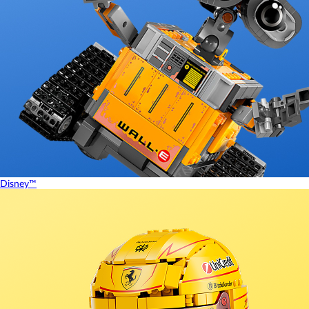
Disney™