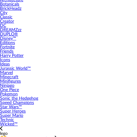
Architecture
Botanicals
BrickHeadz
City
Classic
Creator
DC
DREAMZzz
DUPLO®
Disney™
Editions
Fortnite
Friends
Harry Potter
Icons
Ideas
Jurassic World™
Marvel
Minecraft
Minifigures
Ninjago
One Piece
Pokemon
Sonic the Hedgehog
Speed Champions
Star Wars™
Super Heroes
Super Mario
Technic
Wicked™
lego