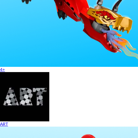
4+
ART