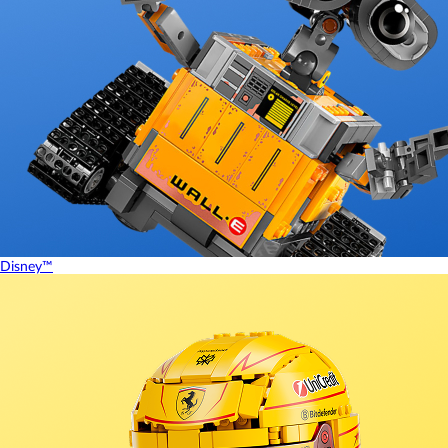
Disney™