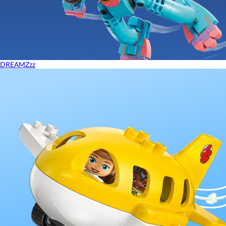
DREAMZzz