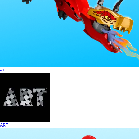
4+
ART