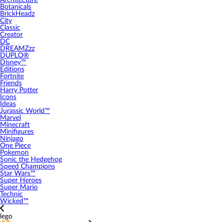
Architecture
Botanicals
BrickHeadz
City
Classic
Creator
DC
DREAMZzz
DUPLO®
Disney™
Editions
Fortnite
Friends
Harry Potter
Icons
Ideas
Jurassic World™
Marvel
Minecraft
Minifigures
Ninjago
One Piece
Pokemon
Sonic the Hedgehog
Speed Champions
Star Wars™
Super Heroes
Super Mario
Technic
Wicked™
lego