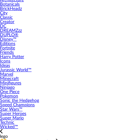
Architecture
Botanicals
BrickHeadz
City
Classic
Creator
DC
DREAMZzz
DUPLO®
Disney™
Editions
Fortnite
Friends
Harry Potter
Icons
Ideas
Jurassic World™
Marvel
Minecraft
Minifigures
Ninjago
One Piece
Pokemon
Sonic the Hedgehog
Speed Champions
Star Wars™
Super Heroes
Super Mario
Technic
Wicked™
lego