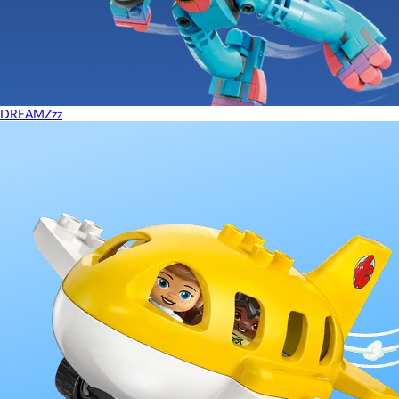
DREAMZzz