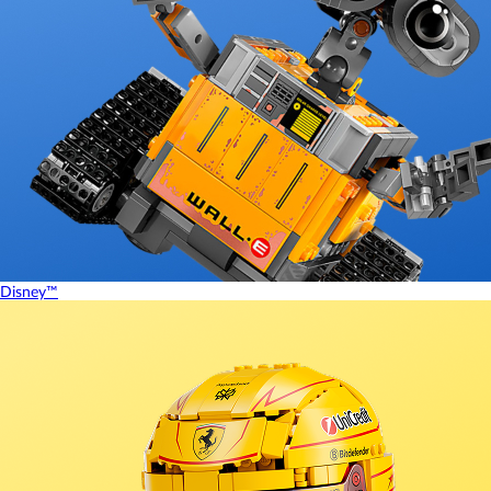
Disney™