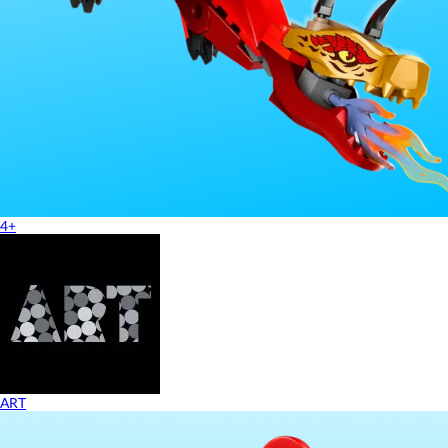
4+
ART