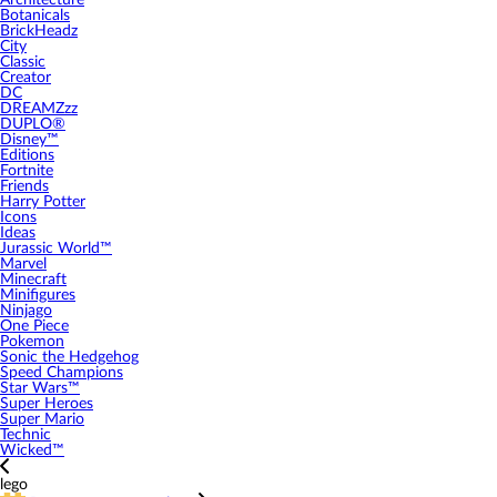
Architecture
Botanicals
BrickHeadz
City
Classic
Creator
DC
DREAMZzz
DUPLO®
Disney™
Editions
Fortnite
Friends
Harry Potter
Icons
Ideas
Jurassic World™
Marvel
Minecraft
Minifigures
Ninjago
One Piece
Pokemon
Sonic the Hedgehog
Speed Champions
Star Wars™
Super Heroes
Super Mario
Technic
Wicked™
lego