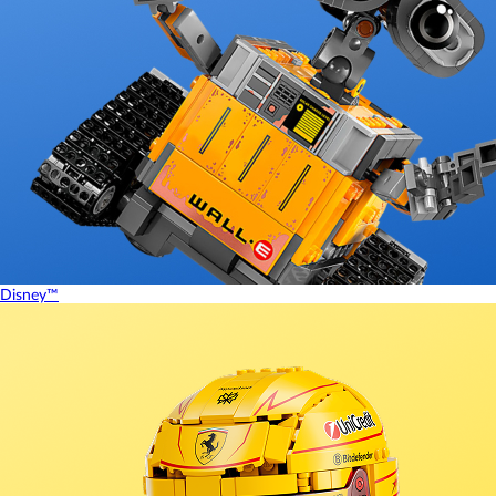
Disney™