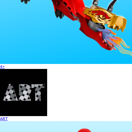
4+
ART