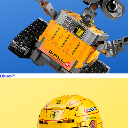
Disney™