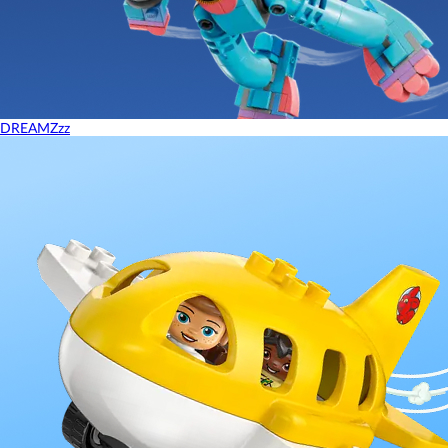
DREAMZzz