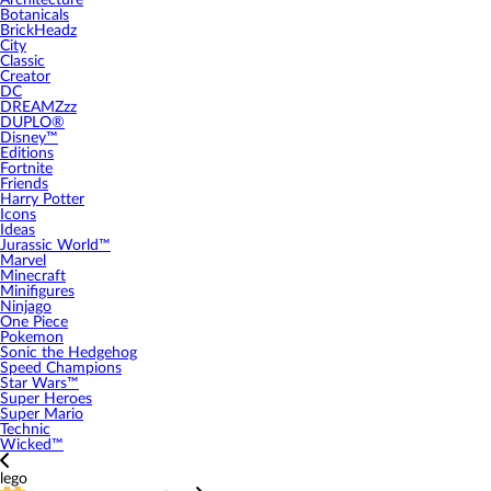
Architecture
Botanicals
BrickHeadz
City
Classic
Creator
DC
DREAMZzz
DUPLO®
Disney™
Editions
Fortnite
Friends
Harry Potter
Icons
Ideas
Jurassic World™
Marvel
Minecraft
Minifigures
Ninjago
One Piece
Pokemon
Sonic the Hedgehog
Speed Champions
Star Wars™
Super Heroes
Super Mario
Technic
Wicked™
lego