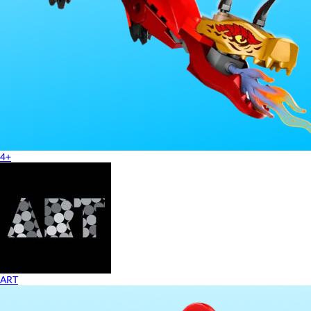
4+
ART