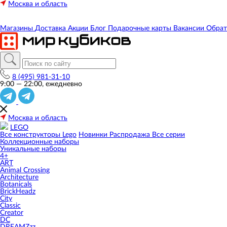
Москва и область
Магазины
Доставка
Акции
Блог
Подарочные карты
Вакансии
Обрат
8 (495) 981-31-10
9:00 — 22:00, ежедневно
Москва и область
LEGO
Все конструкторы Lego
Новинки
Распродажа
Все серии
Коллекционные наборы
Уникальные наборы
4+
ART
Animal Crossing
Architecture
Botanicals
BrickHeadz
City
Classic
Creator
DC