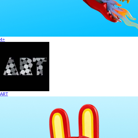
4+
ART