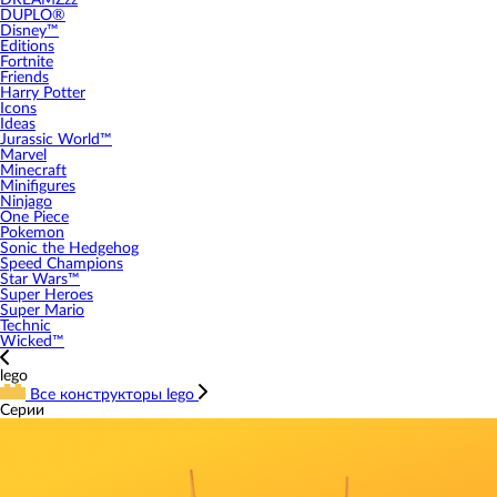
DREAMZzz
DUPLO®
Disney™
Editions
Fortnite
Friends
Harry Potter
Icons
Ideas
Jurassic World™
Marvel
Minecraft
Minifigures
Ninjago
One Piece
Pokemon
Sonic the Hedgehog
Speed Champions
Star Wars™
Super Heroes
Super Mario
Technic
Wicked™
lego
Все конструкторы lego
Серии