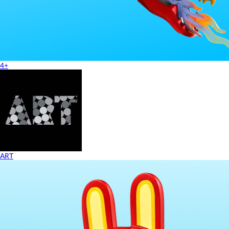
4+
ART