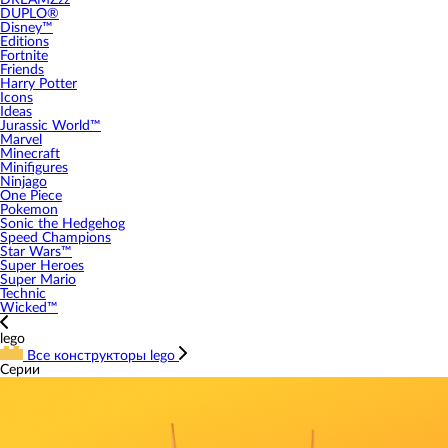
DREAMZzz
DUPLO®
Disney™
Editions
Fortnite
Friends
Harry Potter
Icons
Ideas
Jurassic World™
Marvel
Minecraft
Minifigures
Ninjago
One Piece
Pokemon
Sonic the Hedgehog
Speed Champions
Star Wars™
Super Heroes
Super Mario
Technic
Wicked™
lego
Все конструкторы lego
Серии