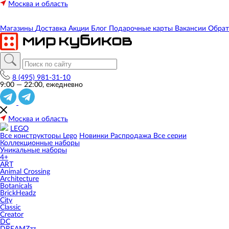
Москва и область
Магазины
Доставка
Акции
Блог
Подарочные карты
Вакансии
Обрат
8 (495) 981-31-10
9:00 — 22:00, ежедневно
Москва и область
LEGO
Все конструкторы Lego
Новинки
Распродажа
Все серии
Коллекционные наборы
Уникальные наборы
4+
ART
Animal Crossing
Architecture
Botanicals
BrickHeadz
City
Classic
Creator
DC