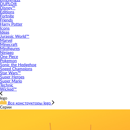
DREAMZzz
DUPLO®
Disney™
Editions
Fortnite
Friends
Harry Potter
Icons
Ideas
Jurassic World™
Marvel
Minecraft
Minifigures
Ninjago
One Piece
Pokemon
Sonic the Hedgehog
Speed Champions
Star Wars™
Super Heroes
Super Mario
Technic
Wicked™
lego
Все конструкторы lego
Серии