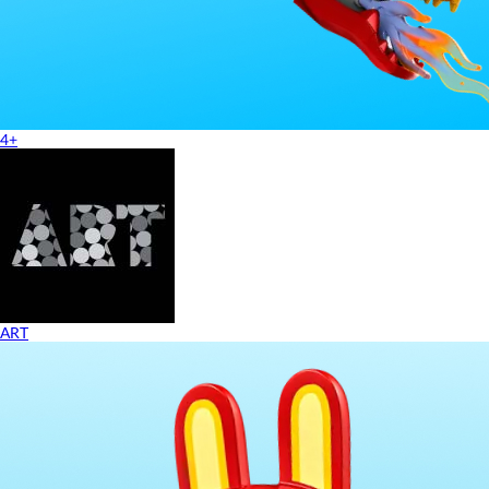
4+
ART