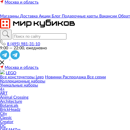
Москва и область
Магазины
Доставка
Акции
Блог
Подарочные карты
Вакансии
Обрат
8 (495) 981-31-10
9:00 — 22:00, ежедневно
Москва и область
LEGO
Все конструкторы Lego
Новинки
Распродажа
Все серии
Коллекционные наборы
Уникальные наборы
4+
ART
Animal Crossing
Architecture
Botanicals
BrickHeadz
City
Classic
Creator
DC