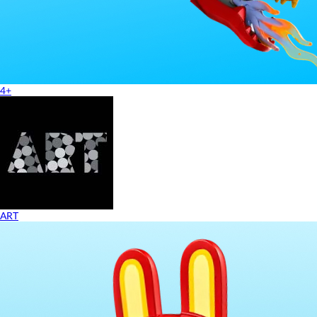
4+
ART