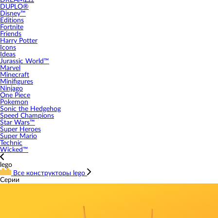
DREAMZzz
DUPLO®
Disney™
Editions
Fortnite
Friends
Harry Potter
Icons
Ideas
Jurassic World™
Marvel
Minecraft
Minifigures
Ninjago
One Piece
Pokemon
Sonic the Hedgehog
Speed Champions
Star Wars™
Super Heroes
Super Mario
Technic
Wicked™
lego
Все конструкторы lego
Серии