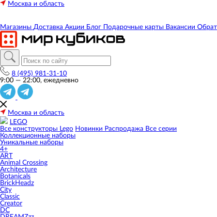
Москва и область
Магазины
Доставка
Акции
Блог
Подарочные карты
Вакансии
Обрат
8 (495) 981-31-10
9:00 — 22:00, ежедневно
Москва и область
LEGO
Все конструкторы Lego
Новинки
Распродажа
Все серии
Коллекционные наборы
Уникальные наборы
4+
ART
Animal Crossing
Architecture
Botanicals
BrickHeadz
City
Classic
Creator
DC