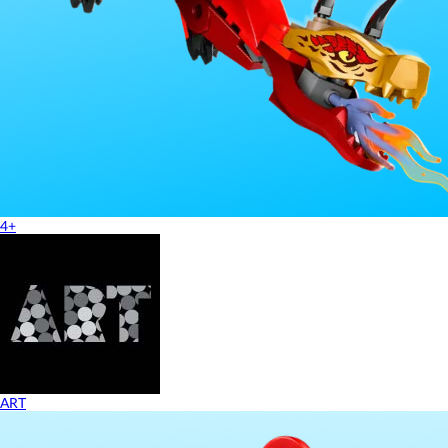
4+
ART