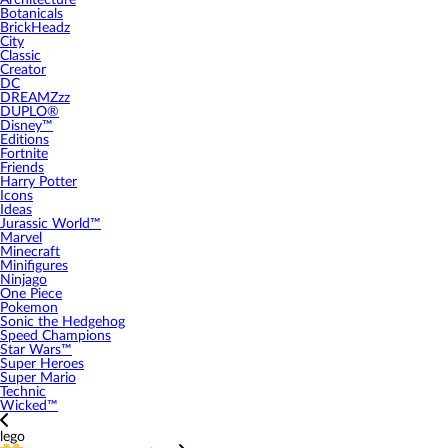
Architecture
Botanicals
BrickHeadz
City
Classic
Creator
DC
DREAMZzz
DUPLO®
Disney™
Editions
Fortnite
Friends
Harry Potter
Icons
Ideas
Jurassic World™
Marvel
Minecraft
Minifigures
Ninjago
One Piece
Pokemon
Sonic the Hedgehog
Speed Champions
Star Wars™
Super Heroes
Super Mario
Technic
Wicked™
lego