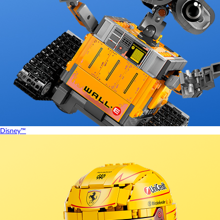
Disney™