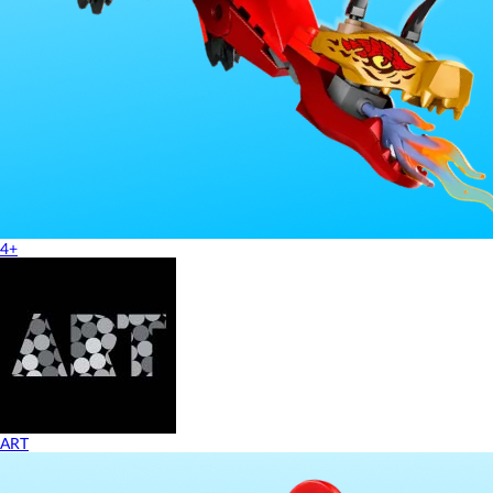
4+
ART