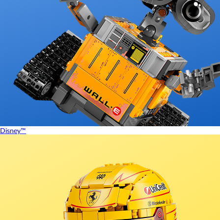
Disney™