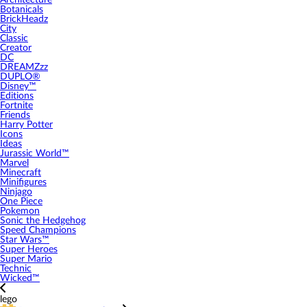
Architecture
Botanicals
BrickHeadz
City
Classic
Creator
DC
DREAMZzz
DUPLO®
Disney™
Editions
Fortnite
Friends
Harry Potter
Icons
Ideas
Jurassic World™
Marvel
Minecraft
Minifigures
Ninjago
One Piece
Pokemon
Sonic the Hedgehog
Speed Champions
Star Wars™
Super Heroes
Super Mario
Technic
Wicked™
lego