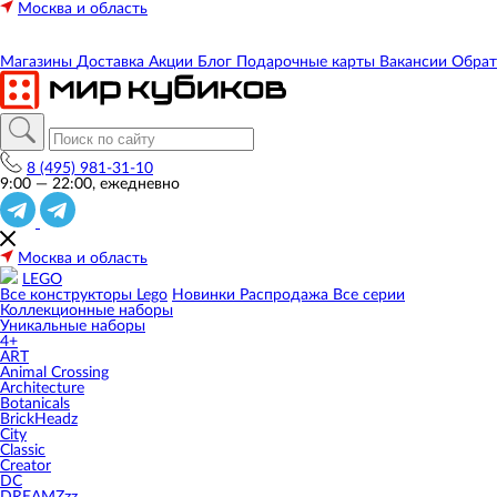
Москва и область
Магазины
Доставка
Акции
Блог
Подарочные карты
Вакансии
Обрат
8 (495) 981-31-10
9:00 — 22:00, ежедневно
Москва и область
LEGO
Все конструкторы Lego
Новинки
Распродажа
Все серии
Коллекционные наборы
Уникальные наборы
4+
ART
Animal Crossing
Architecture
Botanicals
BrickHeadz
City
Classic
Creator
DC