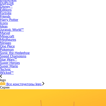
DREAMZzz
DUPLO®
Disney™
Editions
Fortnite
Friends
Harry Potter
Icons
Ideas
Jurassic World™
Marvel
Minecraft
Minifigures
Ninjago
One Piece
Pokemon
Sonic the Hedgehog
Speed Champions
Star Wars™
Super Heroes
Super Mario
Technic
Wicked™
lego
Все конструкторы lego
Серии